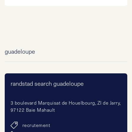
guadeloupe
randstad search guadeloupe
3 boulevard Marquisat de Houelbourg, ZI de Jarry,
97122 Baie Mahault
recrutement