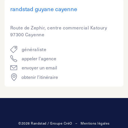
randstad guyane cayenne
Route de Zephir, centre commercial Katoury
97300 Cayenne
généraliste
appeler l'agence
envoyer un email
obtenir l'itinéraire
©2026 Randstad / Groupe CréO
–
Mentions légales